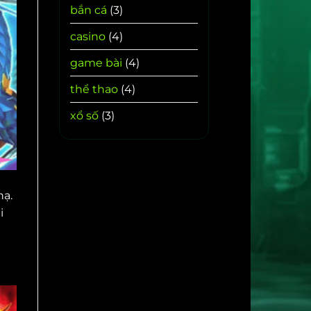
bắn cá
(3)
casino
(4)
game bài
(4)
thể thao
(4)
xổ số
(3)
hạ.
i