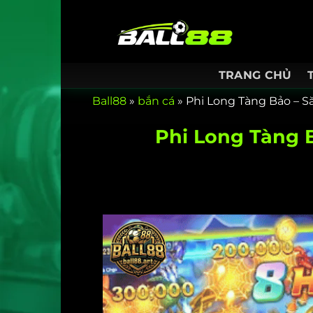
Bỏ
qua
nội
dung
TRANG CHỦ
Ball88
»
bắn cá
»
Phi Long Tàng Bảo – 
Phi Long Tàng 