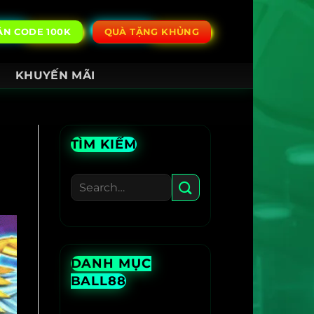
N CODE 100K
QUÀ TẶNG KHỦNG
Ố
KHUYẾN MÃI
TÌM KIẾM
DANH MỤC
BALL88