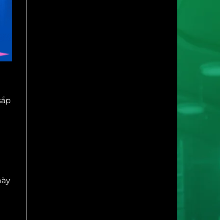
sắp
này