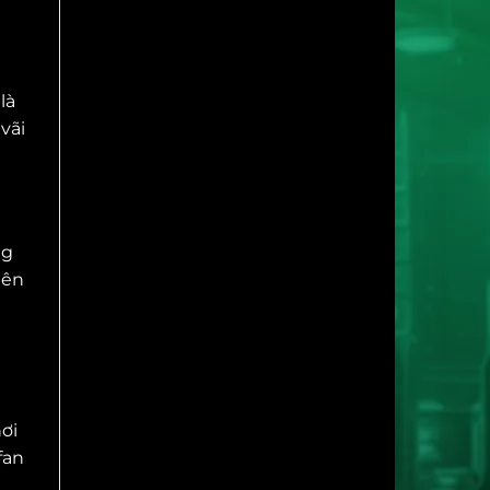
là
vãi
ng
lên
ơi
fan