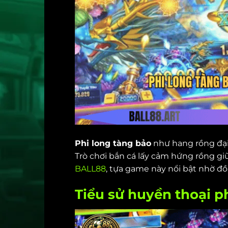
Phi long tàng bảo
như hang rồng đại
Trò chơi bắn cá lấy cảm hứng rồng gi
BALL88
, tựa game này nổi bật nhờ đồ
Tiểu sử huyền thoại p