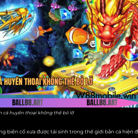
 cá huyền thoại không thể bỏ lỡ
g biển cổ xưa được tái sinh trong thế giới bắn cá hiện đ