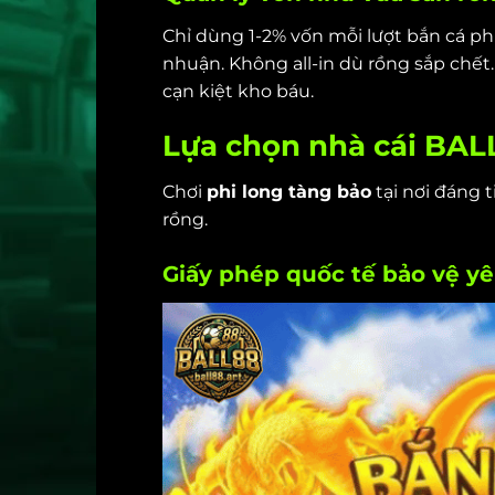
Chỉ dùng 1-2% vốn mỗi lượt bắn cá phi 
nhuận. Không all-in dù rồng sắp chết.
cạn kiệt kho báu.
Lựa chọn nhà cái BALL
Chơi
phi long tàng bảo
tại nơi đáng 
rồng.
Giấy phép quốc tế bảo vệ yê