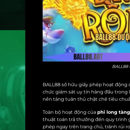
BALL88 đ
BALL88 sở hữu giấy phép hoạt động đư
chức giám sát uy tín hàng đầu trong
nền tảng tuân thủ chặt chẽ tiêu chu
Toàn bộ hoạt động của
phi long tàn
thuật toán trả thưởng đến quy trình g
phép ngay trên trang chủ, tránh rủi r